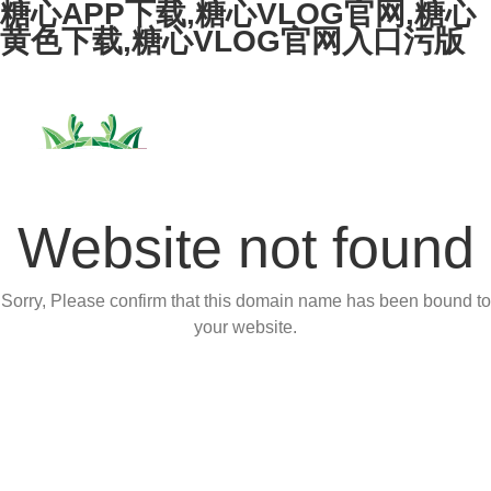
糖心APP下载,糖心VLOG官网,糖心
黄色下载,糖心VLOG官网入口污版
Website not found
Sorry, Please confirm that this domain name has been bound to
your website.