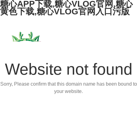
糖心APP下载,糖心VLOG官网,糖心
黄色下载,糖心VLOG官网入口污版
Website not found
Sorry, Please confirm that this domain name has been bound to
your website.